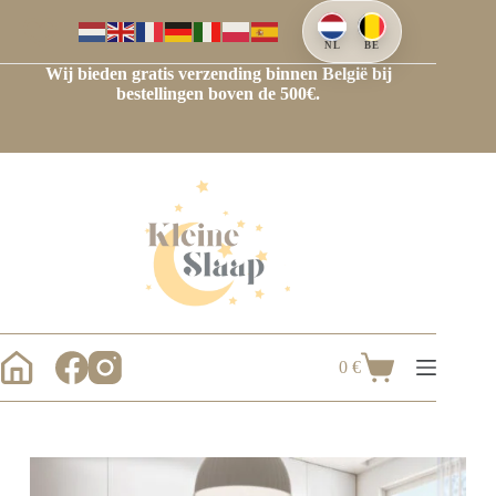
Ga
naar
de
NL
BE
inhoud
Wij bieden gratis verzending binnen België bij
bestellingen boven de 500€.
0
€
Winkelwagen