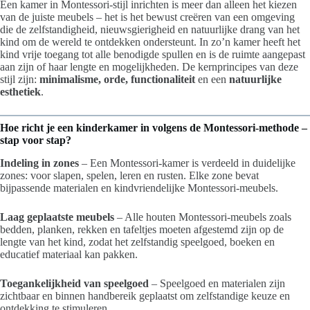
Een kamer in Montessori-stijl inrichten is meer dan alleen het kiezen
van de juiste meubels – het is het bewust creëren van een omgeving
die de zelfstandigheid, nieuwsgierigheid en natuurlijke drang van het
kind om de wereld te ontdekken ondersteunt. In zo’n kamer heeft het
kind vrije toegang tot alle benodigde spullen en is de ruimte aangepast
aan zijn of haar lengte en mogelijkheden. De kernprincipes van deze
stijl zijn:
minimalisme, orde, functionaliteit
en een
natuurlijke
esthetiek
.
Hoe richt je een kinderkamer in volgens de Montessori-methode –
stap voor stap?
Indeling in zones
– Een Montessori-kamer is verdeeld in duidelijke
zones: voor slapen, spelen, leren en rusten. Elke zone bevat
bijpassende materialen en kindvriendelijke Montessori-meubels.
Laag geplaatste meubels
– Alle houten Montessori-meubels zoals
bedden, planken, rekken en tafeltjes moeten afgestemd zijn op de
lengte van het kind, zodat het zelfstandig speelgoed, boeken en
educatief materiaal kan pakken.
Toegankelijkheid van speelgoed
– Speelgoed en materialen zijn
zichtbaar en binnen handbereik geplaatst om zelfstandige keuze en
ontdekking te stimuleren.