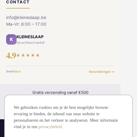
CONTACT
info@kleineslaap.be
Ma–Vr: 8:00 – 17:00
KLEINESLAAP
K
Geverifieerd bedrijf
4.9
★★★★★
Trust
Pulsar
Beoordelingen →
Gratis verzending vanaf €500
30 dagen retourrecht
2 jaar garantie
We gebruiken cookies om je de best mogelijke browse-
Veilig betalen (SSL)
ervaring te bieden, de inhoud van onze website te
personaliseren en het verkeer te analyseren. Meer informatie
vind je in ons
privacybeleid
.
© 2026 kleineslaap.be — Alle rechten voorbehouden.
MDMMT sp. z o.o. (KRS: 0001194828)