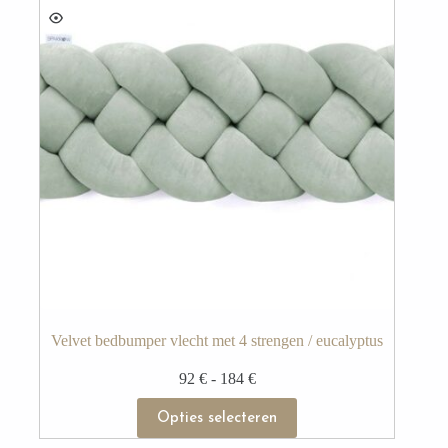
optie
kan
gekozen
worden
op
de
productpagina
Velvet bedbumper vlecht met 4 strengen / eucalyptus
Prijsklasse:
92
€
-
184
€
92 €
Dit
tot
Opties selecteren
product
184 €
heeft