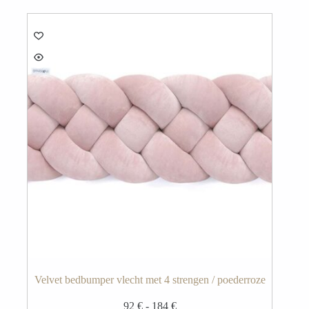
meerdere
variaties.
Deze
optie
kan
gekozen
worden
op
de
productpagina
Velvet bedbumper vlecht met 4 strengen / poederroze
Prijsklasse:
92
€
-
184
€