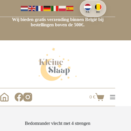
Ga
naar
de
NL
BE
inhoud
Wij bieden gratis verzending binnen België bij
bestellingen boven de 500€.
0
€
Winkelwagen
Bedomrander vlecht met 4 strengen