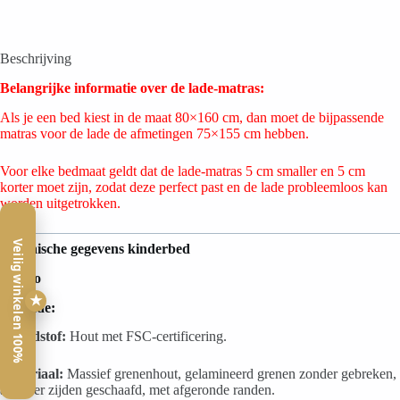
Beschrijving
Belangrijke informatie over de lade-matras:
Als je een bed kiest in de maat 80×160 cm, dan moet de bijpassende
matras voor de lade de afmetingen 75×155 cm hebben.
Voor elke bedmaat geldt dat de lade-matras 5 cm smaller en 5 cm
korter moet zijn, zodat deze perfect past en de lade probleemloos kan
worden uitgetrokken.
Veilig winkelen 100%
Technische gegevens kinderbed
Faggio
★
met lade:
Grondstof:
Hout met FSC-certificering.
Materiaal:
Massief grenenhout, gelamineerd grenen zonder gebreken,
aan vier zijden geschaafd, met afgeronde randen.