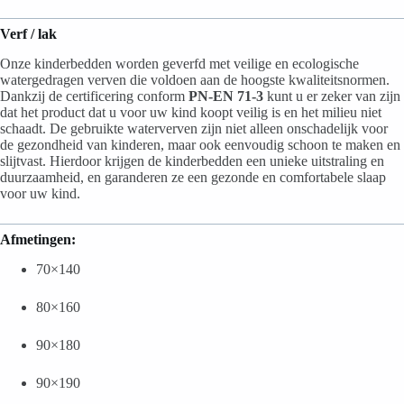
Verf / lak
Onze kinderbedden worden geverfd met veilige en ecologische
watergedragen verven die voldoen aan de hoogste kwaliteitsnormen.
Dankzij de certificering conform
PN-EN 71-3
kunt u er zeker van zijn
dat het product dat u voor uw kind koopt veilig is en het milieu niet
schaadt. De gebruikte waterverven zijn niet alleen onschadelijk voor
de gezondheid van kinderen, maar ook eenvoudig schoon te maken en
slijtvast. Hierdoor krijgen de kinderbedden een unieke uitstraling en
duurzaamheid, en garanderen ze een gezonde en comfortabele slaap
voor uw kind.
Afmetingen:
70×140
80×160
90×180
90×190