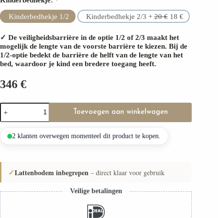
Kinderbedhekje 1/2
Kinderbedhekje 2/3 +
20
€
18
€
✓ De veiligheidsbarrière in de optie 1/2 of 2/3 maakt het
mogelijk de lengte van de voorste barrière te kiezen. Bij de
1/2-optie bedekt de barrière de helft van de lengte van het
bed, waardoor je kind een bredere toegang heeft.
346
€
Kinderbed
Toevoegen aan winkelwagen
FAGGIO
met
lade
2 klanten overwegen momenteel dit product te kopen.
(Snelle
verzending
48u)
aantal
✓
Lattenbodem inbegrepen
– direct klaar voor gebruik
Veilige betalingen