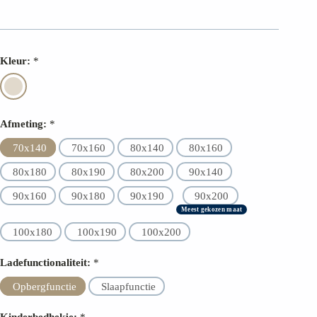
FSC-certificaat
30 dagen retourrecht
Kleur:
*
2 jaar garantie
Hoogste materiaalkwaliteit
Afmeting:
*
70x140
70x160
80x140
80x160
80x180
80x190
80x200
90x140
90x160
90x180
90x190
90x200
Meest gekozen maat
100x180
100x190
100x200
Ladefunctionaliteit:
*
Opbergfunctie
Slaapfunctie
Kinderbedhekje:
*