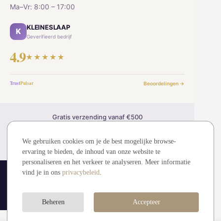
Ma–Vr: 8:00 – 17:00
KLEINESLAAP
K
Geverifieerd bedrijf
4.9
★★★★★
Trust
Pulsar
Beoordelingen →
Gratis verzending vanaf €500
30 dagen retourrecht
2 jaar garantie
We gebruiken cookies om je de best mogelijke browse-
Veilig betalen (SSL)
ervaring te bieden, de inhoud van onze website te
personaliseren en het verkeer te analyseren. Meer informatie
vind je in ons
privacybeleid
.
© 2026 kleineslaap.be — Alle rechten voorbehouden.
MDMMT sp. z o.o. (KRS: 0001194828)
Visa
Mastercard
Bancontact
iDEAL
Beheren
Accepteer