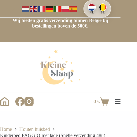
Ga
naar
de
NL
BE
inhoud
Wij bieden gratis verzending binnen België bij
bestellingen boven de 500€.
0
€
Winkelwagen
Home
Houten huisbed
Kinderbed FAGGIO met lade (Snelle verzending 48u)