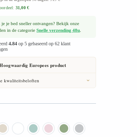
oordeel:
31,00 €
 je je bed sneller ontvangen? Bekijk onze
len in de categorie
Snelle verzending 48u
.
eerd
4.84
op 5 gebaseerd op
62
klant
ngen
Hoogwaardig Europees product
e kwaliteitsbeloften
certificaat
agen retourrecht
ar garantie
ste materiaalkwaliteit