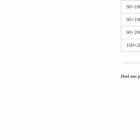
90×18
90×19
90×20
100×2
Deel ons 