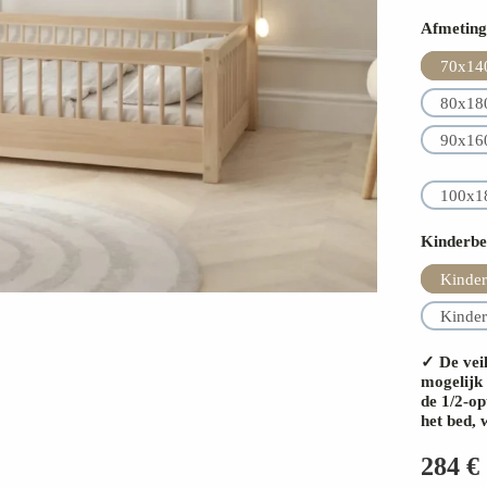
Afmeting
70x14
80x18
90x16
100x1
Kinderbe
Kinder
Kinder
✓ De veil
mogelijk 
de 1/2-op
het bed, 
284
€