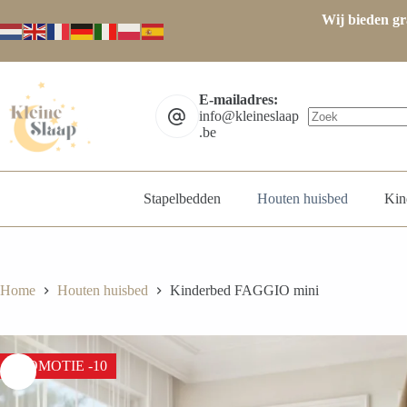
Ga
Wij bieden gr
naar
de
inhoud
E-mailadres:
info@kleineslaap
.be
Geen
resultaten
Stapelbedden
Houten huisbed
Kin
Home
Houten huisbed
Kinderbed FAGGIO mini
PROMOTIE -10