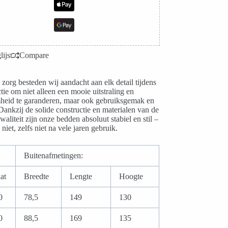
lijst
Compare
 zorg besteden wij aandacht aan elk detail tijdens
tie om niet alleen een mooie uitstraling en
heid te garanderen, maar ook gebruiksgemak en
Dankzij de solide constructie en materialen van de
waliteit zijn onze bedden absoluut stabiel en stil –
niet, zelfs niet na vele jaren gebruik.
Buitenafmetingen:
at
Breedte
Lengte
Hoogte
0
78,5
149
130
0
88,5
169
135