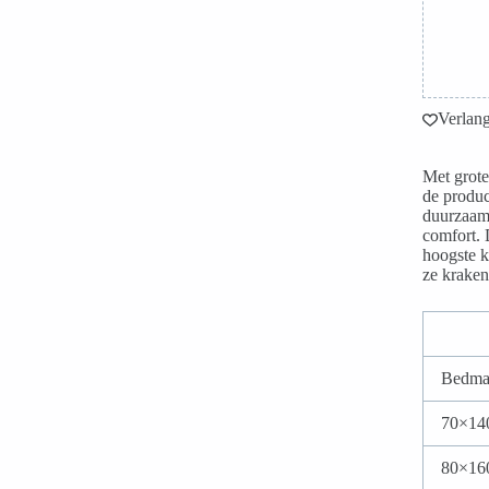
Verlang
Met grote
de produc
duurzaam
comfort. 
hoogste k
ze kraken 
Bedma
70×14
80×16