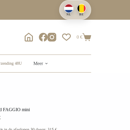
NL
BE
0
€
Winkelwagen
Meer
erzending 48U
ed FAGGIO mini
€
ijs in de afgelopen 30 dagen:
315
€