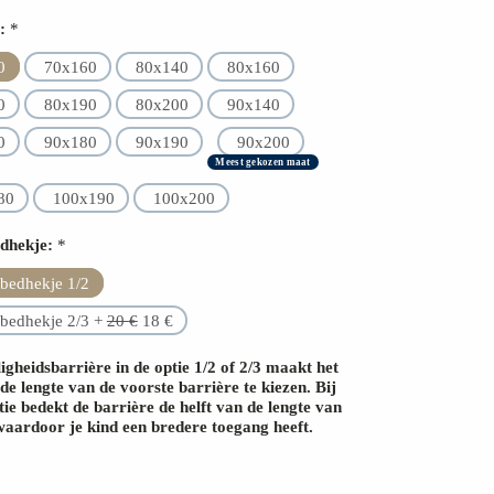
:
*
0
70x160
80x140
80x160
0
80x190
80x200
90x140
0
90x180
90x190
90x200
Meest gekozen maat
80
100x190
100x200
dhekje:
*
bedhekje 1/2
bedhekje 2/3 +
20
€
18
€
igheidsbarrière in de optie 1/2 of 2/3 maakt het
de lengte van de voorste barrière te kiezen. Bij
tie bedekt de barrière de helft van de lengte van
waardoor je kind een bredere toegang heeft.