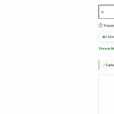
Kinderbe
FAGGIO
mini
aantal
⏱️
Verze
2 kla
Verwacht
✓
Latt