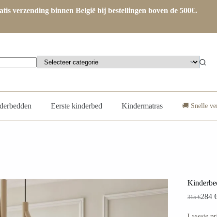
atis verzending binnen België bij bestellingen boven de 500€.
derbedden
Eerste kinderbed
Kindermatras
🚚 Snelle v
Kinderb
284
315
€
Laagste pr