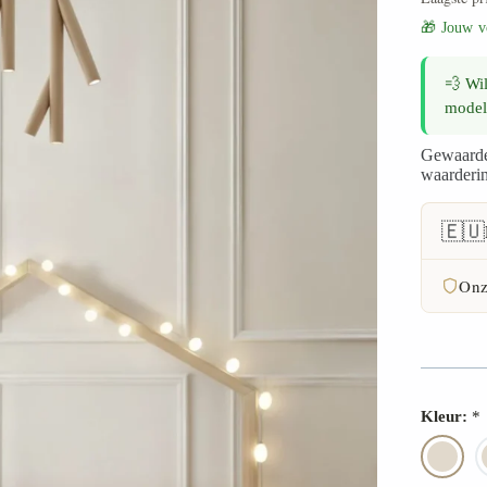
🎁 Jouw v
💨 Wil
model
Gewaard
waarderi
🇪🇺
Onz
FSC-
30 d
Kleur:
*
2 ja
Hoog