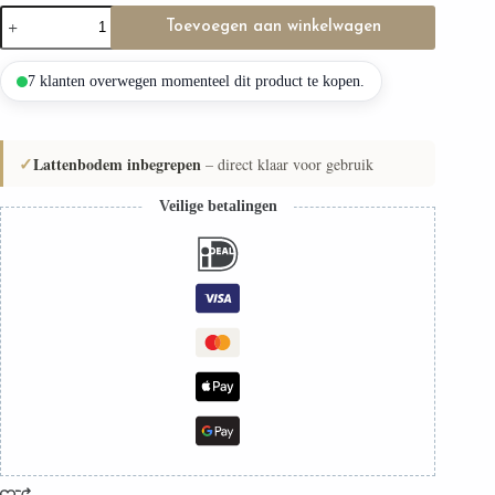
Kinderbed
Toevoegen aan winkelwagen
SALICE
XL
(Snelle
7 klanten overwegen momenteel dit product te kopen.
verzending
48u)
aantal
✓
Lattenbodem inbegrepen
– direct klaar voor gebruik
Veilige betalingen