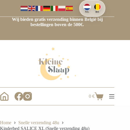
Ga
naar
de
NL
BE
inhoud
Wij bieden gratis verzending binnen België bij
bestellingen boven de 500€.
0
€
Winkelwagen
Home
Snelle verzending 48u
Kinderbed SALICE XL (Snelle verzending 48u)