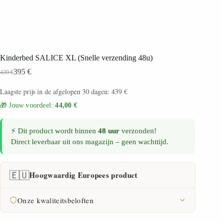
Kinderbed SALICE XL (Snelle verzending 48u)
395
€
439
€
Laagste prijs in de afgelopen 30 dagen:
439
€
🎁 Jouw voordeel:
44,00 €
⚡ Dit product wordt binnen
48 uur
verzonden!
Direct leverbaar uit ons magazijn – geen wachttijd.
🇪🇺
Hoogwaardig Europees product
Onze kwaliteitsbeloften