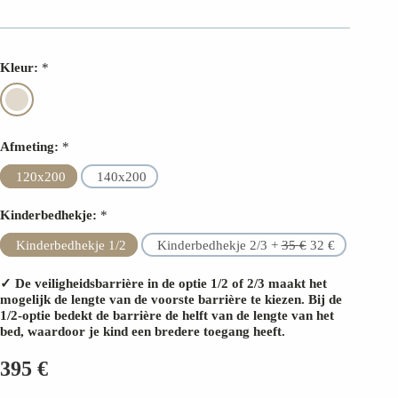
FSC-certificaat
30 dagen retourrecht
Kleur:
*
2 jaar garantie
Hoogste materiaalkwaliteit
Afmeting:
*
120x200
140x200
Kinderbedhekje:
*
Kinderbedhekje 1/2
Kinderbedhekje 2/3 +
35
€
32
€
✓ De veiligheidsbarrière in de optie 1/2 of 2/3 maakt het
mogelijk de lengte van de voorste barrière te kiezen. Bij de
1/2-optie bedekt de barrière de helft van de lengte van het
bed, waardoor je kind een bredere toegang heeft.
395
€