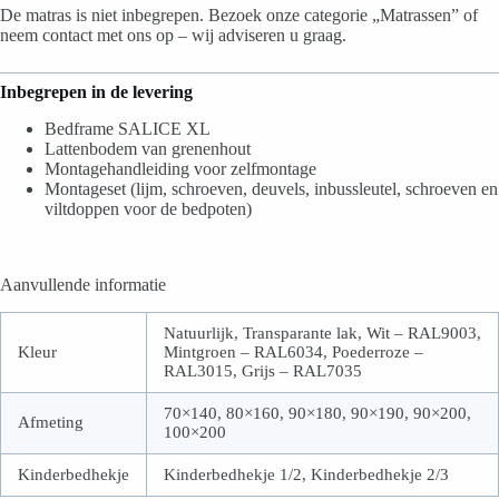
De matras is niet inbegrepen. Bezoek onze categorie „Matrassen” of
neem contact met ons op – wij adviseren u graag.
Inbegrepen in de levering
Bedframe SALICE XL
Lattenbodem van grenenhout
Montagehandleiding voor zelfmontage
Montageset (lijm, schroeven, deuvels, inbussleutel, schroeven en
viltdoppen voor de bedpoten)
Aanvullende informatie
Natuurlijk, Transparante lak, Wit – RAL9003,
Kleur
Mintgroen – RAL6034, Poederroze –
RAL3015, Grijs – RAL7035
70×140, 80×160, 90×180, 90×190, 90×200,
Afmeting
100×200
Kinderbedhekje
Kinderbedhekje 1/2, Kinderbedhekje 2/3