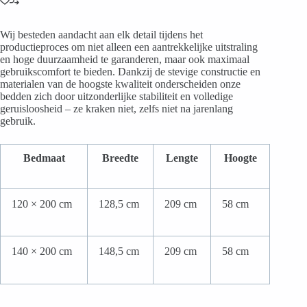
Wij besteden aandacht aan elk detail tijdens het
productieproces om niet alleen een aantrekkelijke uitstraling
en hoge duurzaamheid te garanderen, maar ook maximaal
gebruikscomfort te bieden. Dankzij de stevige constructie en
materialen van de hoogste kwaliteit onderscheiden onze
bedden zich door uitzonderlijke stabiliteit en volledige
geruisloosheid – ze kraken niet, zelfs niet na jarenlang
gebruik.
Bedmaat
Breedte
Lengte
Hoogte
120 × 200 cm
128,5 cm
209 cm
58 cm
140 × 200 cm
148,5 cm
209 cm
58 cm