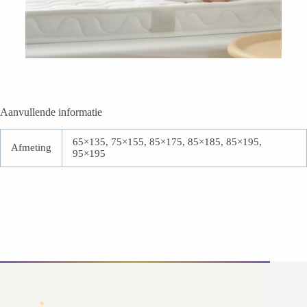
Aanvullende informatie
65×135, 75×155, 85×175, 85×185, 85×195,
Afmeting
95×195