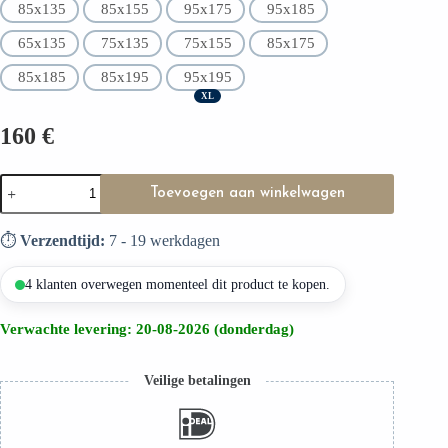
85x135
85x155
95x175
95x185
65x135
75x135
75x155
85x175
85x185
85x195
95x195
XL
160
€
Toevoegen aan winkelwagen
⏱️
Verzendtijd:
7 - 19 werkdagen
4 klanten overwegen momenteel dit product te kopen.
Verwachte levering: 20-08-2026 (donderdag)
Veilige betalingen