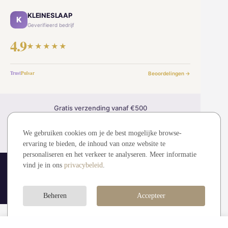
KLEINESLAAP
K
Geverifieerd bedrijf
4.9
★★★★★
Trust
Pulsar
Beoordelingen →
Gratis verzending vanaf €500
30 dagen retourrecht
2 jaar garantie
We gebruiken cookies om je de best mogelijke browse-
Veilig betalen (SSL)
ervaring te bieden, de inhoud van onze website te
personaliseren en het verkeer te analyseren. Meer informatie
vind je in ons
privacybeleid
.
© 2026 kleineslaap.be — Alle rechten voorbehouden.
MDMMT sp. z o.o. (KRS: 0001194828)
Visa
Mastercard
Bancontact
iDEAL
Beheren
Accepteer