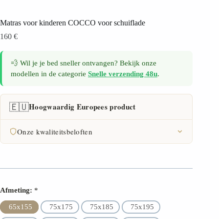
Matras voor kinderen COCCO voor schuiflade
160
€
💨 Wil je je bed sneller ontvangen? Bekijk onze
modellen in de categorie
Snelle verzending 48u
.
🇪🇺
Hoogwaardig Europees product
Onze kwaliteitsbeloften
FSC-certificaat
30 dagen retourrecht
Afmeting:
*
2 jaar garantie
65x155
75x175
75x185
75x195
Hoogste materiaalkwaliteit