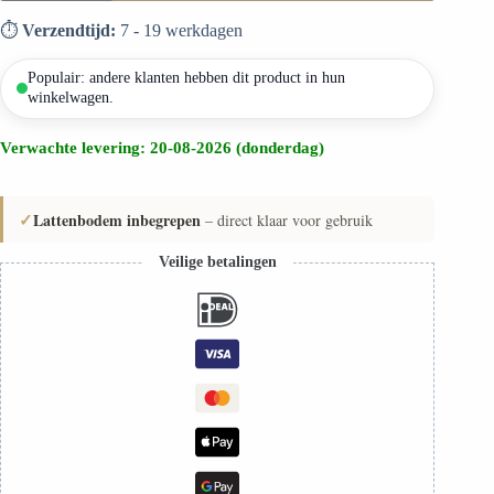
kinderen
Seri
⏱️
Verzendtijd:
7 - 19 werkdagen
Lux
aantal
Populair: andere klanten hebben dit product in hun
winkelwagen.
Verwachte levering: 20-08-2026 (donderdag)
✓
Lattenbodem inbegrepen
– direct klaar voor gebruik
Veilige betalingen