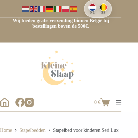
Ga
naar
de
NL
BE
inhoud
Wij bieden gratis verzending binnen België bij
bestellingen boven de 500€.
0
€
Winkelwagen
Home
Stapelbedden
Stapelbed voor kinderen Seri Lux