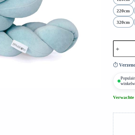
Hoogst
220cm
320cm
⏱️
Verzend
Populair
winkelw
Verwachte 