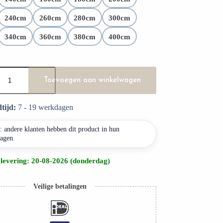
e materiaalkwaliteit
240cm
260cm
280cm
300cm
340cm
360cm
380cm
400cm
Toevoegen aan winkelwagen
tijd:
7 - 19 werkdagen
: andere klanten hebben dit product in hun
agen.
levering: 20-08-2026 (donderdag)
Veilige betalingen