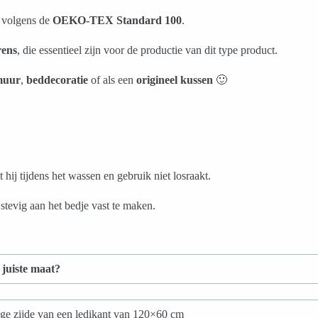
d volgens de
OEKO-TEX Standard 100
.
rens
, die essentieel zijn voor de productie van dit type product.
 muur
,
beddecoratie
of als een
origineel kussen
🙂
hij tijdens het wassen en gebruik niet losraakt.
tevig aan het bedje vast te maken.
 juiste maat?
nge zijde van een ledikant van 120×60 cm