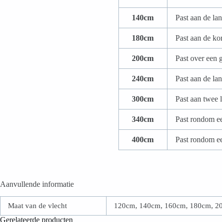
140cm
Past aan de la
180cm
Past aan de ko
200cm
Past over een 
240cm
Past aan de la
300cm
Past aan twee 
340cm
Past rondom e
400cm
Past rondom e
Aanvullende informatie
Maat van de vlecht
120cm, 140cm, 160cm, 180cm, 2
Gerelateerde producten