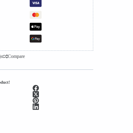
st
Compare
oduct!