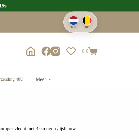
14s
NL
BE
0
€
Meer
erzending 48U
umper vlecht met 3 strengen / ijsblauw