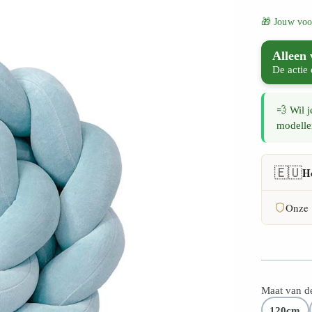
🎁 Jouw voo
Alleen
De actie 
💨 Wil j
modelle
🇪🇺
H
Onze 
FSC-ce
30 dag
Maat van de
2 jaar 
120cm