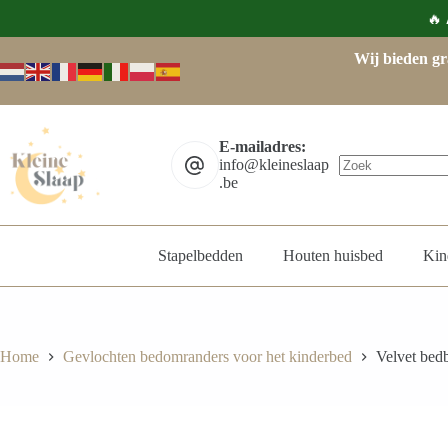
🔥
Wij bieden gr
E-mailadres:
info@kleineslaap
.be
Stapelbedden
Houten huisbed
Kin
Home
Gevlochten bedomranders voor het kinderbed
Velvet bedb