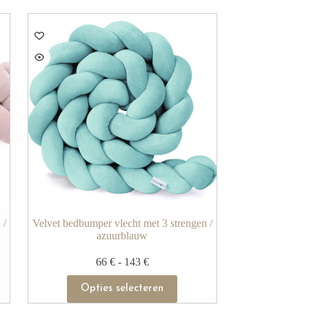
 /
Velvet bedbumper vlecht met 3 strengen /
azuurblauw
66
€
-
143
€
Opties selecteren