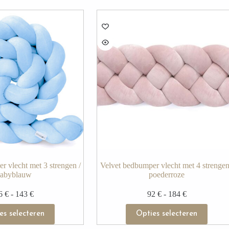
r vlecht met 3 strengen /
Velvet bedbumper vlecht met 4 strengen
abyblauw
poederroze
6
€
-
143
€
92
€
-
184
€
es selecteren
Opties selecteren