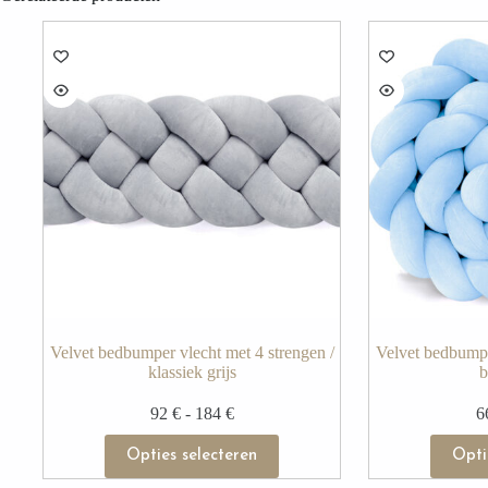
Velvet bedbumper vlecht met 4 strengen /
Velvet bedbumpe
klassiek grijs
b
92
€
-
184
€
6
Opties selecteren
Opti