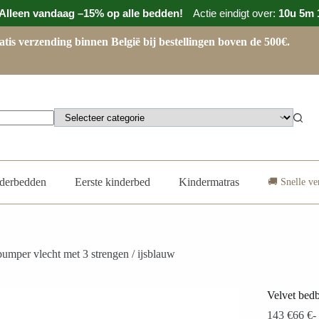
Alleen vandaag –15% op alle bedden!
Actie eindigt over:
10u 5m 
atis verzending binnen België bij bestellingen boven de 500€.
derbedden
Eerste kinderbed
Kindermatras
🚚 Snelle v
umper vlecht met 3 strengen / ijsblauw
Velvet bedb
143
€
66
€
-