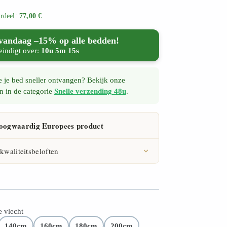
rdeel:
77,00 €
 vandaag –15% op alle bedden!
eindigt over:
10u 5m 14s
e je bed sneller ontvangen? Bekijk onze
n in de categorie
Snelle verzending 48u
.
oogwaardig Europees product
kwaliteitsbeloften
rtificaat
en retourrecht
 vlecht
garantie
140cm
160cm
180cm
200cm