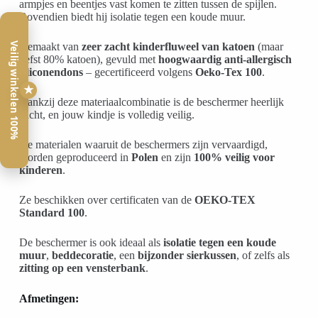
armpjes en beentjes vast komen te zitten tussen de spijlen.
Bovendien biedt hij isolatie tegen een koude muur.
Veilig winkelen 100%
Gemaakt van
zeer zacht kinderfluweel van katoen
(maar
liefst 80% katoen), gevuld met
hoogwaardig anti-allergisch
siliconendons
– gecertificeerd volgens
Oeko-Tex 100
.
★
Dankzij deze materiaalcombinatie is de beschermer heerlijk
zacht, en jouw kindje is volledig veilig.
De materialen waaruit de beschermers zijn vervaardigd,
worden geproduceerd in
Polen
en zijn
100% veilig voor
kinderen
.
Ze beschikken over certificaten van de
OEKO-TEX
Standard 100
.
De beschermer is ook ideaal als
isolatie tegen een koude
muur
,
beddecoratie
, een
bijzonder sierkussen
, of zelfs als
zitting op een vensterbank
.
Afmetingen: