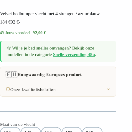
Velvet bedbumper vlecht met 4 strengen / azuurblauw
184
€
92
€
-
🎁 Jouw voordeel:
92,00 €
💨 Wil je je bed sneller ontvangen? Bekijk onze
modellen in de categorie
Snelle verzending 48u
.
🇪🇺
Hoogwaardig Europees product
Onze kwaliteitsbeloften
FSC-certificaat
30 dagen retourrecht
Maat van de vlecht
2 jaar garantie