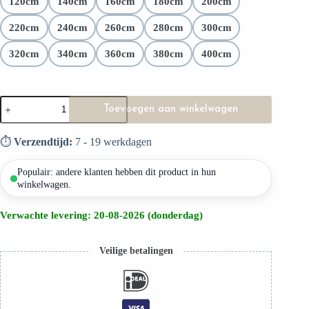
120cm
140cm
160cm
180cm
200cm
Hoogste materiaalkwaliteit
220cm
240cm
260cm
280cm
300cm
320cm
340cm
360cm
380cm
400cm
Toevoegen aan winkelwagen
⏱️
Verzendtijd:
7 - 19 werkdagen
Populair: andere klanten hebben dit product in hun
winkelwagen.
Verwachte levering: 20-08-2026 (donderdag)
Veilige betalingen