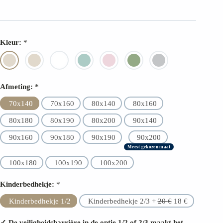
FSC-certificaat
30 dagen retourrecht
Kleur:
*
2 jaar garantie
Hoogste materiaalkwaliteit
Afmeting:
*
70x140
70x160
80x140
80x160
80x180
80x190
80x200
90x140
90x160
90x180
90x190
90x200
Meest gekozen maat
100x180
100x190
100x200
Kinderbedhekje:
*
Kinderbedhekje 1/2
Kinderbedhekje 2/3 +
20
€
18
€
✓ De veiligheidsbarrière in de optie 1/2 of 2/3 maakt het