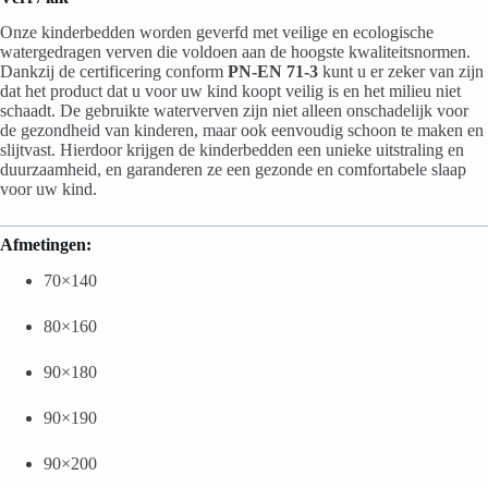
Onze kinderbedden worden geverfd met veilige en ecologische
watergedragen verven die voldoen aan de hoogste kwaliteitsnormen.
Dankzij de certificering conform
PN-EN 71-3
kunt u er zeker van zijn
dat het product dat u voor uw kind koopt veilig is en het milieu niet
schaadt. De gebruikte waterverven zijn niet alleen onschadelijk voor
de gezondheid van kinderen, maar ook eenvoudig schoon te maken en
slijtvast. Hierdoor krijgen de kinderbedden een unieke uitstraling en
duurzaamheid, en garanderen ze een gezonde en comfortabele slaap
voor uw kind.
Afmetingen:
70×140
80×160
90×180
90×190
90×200