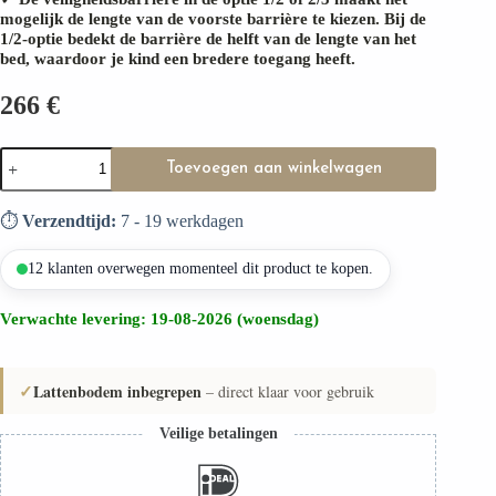
mogelijk de lengte van de voorste barrière te kiezen. Bij de
1/2-optie bedekt de barrière de helft van de lengte van het
bed, waardoor je kind een bredere toegang heeft.
266
€
Kinderbed
Toevoegen aan winkelwagen
LARICE
mini
aantal
⏱️
Verzendtijd:
7 - 19 werkdagen
12 klanten overwegen momenteel dit product te kopen.
Verwachte levering: 19-08-2026 (woensdag)
✓
Lattenbodem inbegrepen
– direct klaar voor gebruik
Veilige betalingen