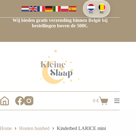
Ga
naar
de
NL
BE
inhoud
Wij bieden gratis verzending binnen België bij
bestellingen boven de 500€.
0
€
Winkelwagen
Home
Houten huisbed
Kinderbed LARICE mini