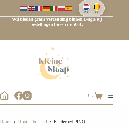
Ga
naar
de
NL
BE
inhoud
Wij bieden gratis verzending binnen België bij
bestellingen boven de 500€.
0
€
Winkelwagen
Home
Houten huisbed
Kinderbed PINO