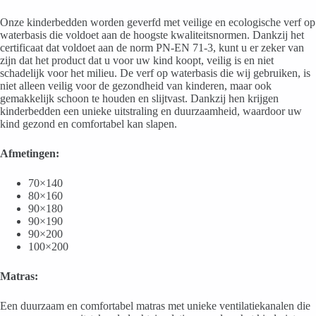
Onze kinderbedden worden geverfd met veilige en ecologische verf op
waterbasis die voldoet aan de hoogste kwaliteitsnormen. Dankzij het
certificaat dat voldoet aan de norm PN-EN 71-3, kunt u er zeker van
zijn dat het product dat u voor uw kind koopt, veilig is en niet
schadelijk voor het milieu. De verf op waterbasis die wij gebruiken, is
niet alleen veilig voor de gezondheid van kinderen, maar ook
gemakkelijk schoon te houden en slijtvast. Dankzij hen krijgen
kinderbedden een unieke uitstraling en duurzaamheid, waardoor uw
kind gezond en comfortabel kan slapen.
Afmetingen:
70×140
80×160
90×180
90×190
90×200
100×200
Matras:
Een duurzaam en comfortabel matras met unieke ventilatiekanalen die