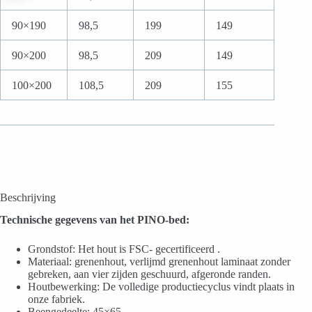
90×190
98,5
199
149
90×200
98,5
209
149
100×200
108,5
209
155
Beschrijving
Technische gegevens van het PINO-bed:
Grondstof: Het hout is FSC-
gecertificeerd .
Materiaal: grenenhout, verlijmd grenenhout laminaat zonder
gebreken, aan vier zijden geschuurd, afgeronde randen.
Houtbewerking: De volledige productiecyclus vindt plaats in
onze fabriek.
Beengedeelte: 45×65