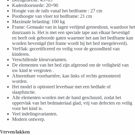
Kaderdoorsnede: 20×90
Hoogte van de rails
vanaf het bedframe
: 27 cm
Poothoogte van vloer tot bedframe: 21 cm
Maximale belasting: 100 kg
Frame: Gemaakt van in lagen verlijmd grenenhout, waardoor het
duurzaam is. Het is met een speciale tape aan elkaar bevestigd
en heeft ook geboorde gaten
waarmee het aan het bedframe kan
worden bevestigd
(het frame wordt bij het bed meegeleverd).
Verf/lak: gecertificeerd en veilig voor de gezondheid van
kinderen.
Verschillende kleurvarianten.
De elementen van het bed zijn afgerond
om de veiligheid van
uw kind te vergroten
.
Afneembare voorbarrière,
kan links of rechts gemonteerd
worden.
Het model is optioneel leverbaar met een bedlade
of
slaapfunctie.
Alle elementen worden met de hand geschuurd, zodat het
oppervlak van het bedmateriaal glad,
vrij van defecten en veilig
voor het kind is.
Veel indelingsvarianten.
Modern ontwerp.
Verven/lakken