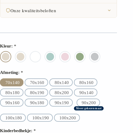
Onze kwaliteitsbeloften
FSC-certificaat
30 dagen retourrecht
Kleur:
*
2 jaar garantie
Hoogste materiaalkwaliteit
Afmeting:
*
70x140
70x160
80x140
80x160
80x180
80x190
80x200
90x140
90x160
90x180
90x190
90x200
Meest gekozen maat
100x180
100x190
100x200
Kinderbedhekje:
*