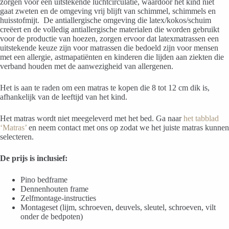
zorgen voor een uitstekende luchtcirculatie, waardoor het kind niet
gaat zweten en de omgeving vrij blijft van schimmel, schimmels en
huisstofmijt.
De antiallergische omgeving die latex/kokos/schuim
creëert en de volledig antiallergische materialen die worden gebruikt
voor de productie van hoezen, zorgen ervoor dat latexmatrassen een
uitstekende keuze zijn voor matrassen die bedoeld zijn voor mensen
met een allergie, astmapatiënten en kinderen die lijden aan ziekten die
verband houden met de aanwezigheid van allergenen.
Het is aan te raden om een ​​matras te kopen die 8 tot
12
cm dik is,
afhankelijk van de leeftijd van het kind.
Het matras wordt niet meegeleverd met het bed. Ga naar
het tabblad
‘Matras’
en neem contact met ons op zodat we het juiste matras kunnen
selecteren.
De prijs is inclusief:
Pino bedframe
Dennenhouten frame
Zelfmontage-instructies
Montageset (lijm, schroeven, deuvels, sleutel, schroeven, vilt
onder de bedpoten)