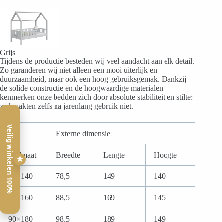
Grijs
Tijdens de productie besteden wij veel aandacht aan elk detail.
Zo garanderen wij niet alleen een mooi uiterlijk en
duurzaamheid, maar ook een hoog gebruiksgemak. Dankzij
de solide constructie en de hoogwaardige materialen
kenmerken onze bedden zich door absolute stabiliteit en stilte:
ze kraakten zelfs na jarenlang gebruik niet.
Veilig winkelen 100%
Externe dimensie:
Bedmaat
Breedte
Lengte
Hoogte
★
70×140
78,5
149
140
80×160
88,5
169
145
90×180
98,5
189
149