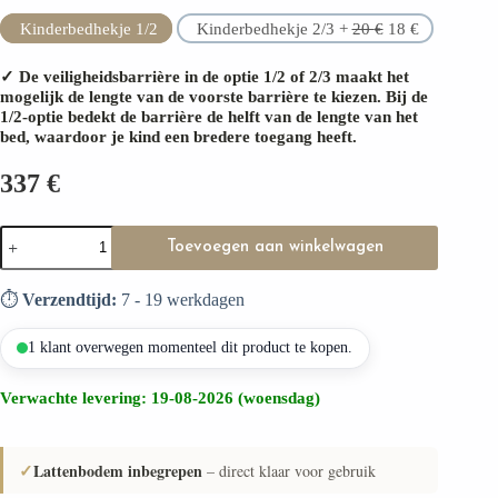
Kinderbedhekje 1/2
Kinderbedhekje 2/3 +
20
€
18
€
✓ De veiligheidsbarrière in de optie 1/2 of 2/3 maakt het
mogelijk de lengte van de voorste barrière te kiezen. Bij de
1/2-optie bedekt de barrière de helft van de lengte van het
bed, waardoor je kind een bredere toegang heeft.
337
€
Kinderbed
Toevoegen aan winkelwagen
PINO
aantal
⏱️
Verzendtijd:
7 - 19 werkdagen
1 klant overwegen momenteel dit product te kopen.
Verwachte levering: 19-08-2026 (woensdag)
✓
Lattenbodem inbegrepen
– direct klaar voor gebruik