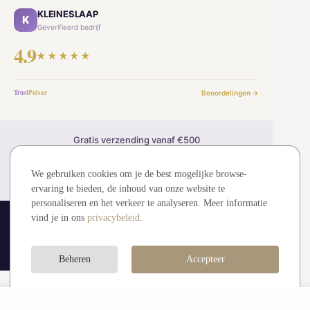
KLEINESLAAP
K
Geverifieerd bedrijf
4.9
★★★★★
Trust
Pulsar
Beoordelingen →
Gratis verzending vanaf €500
30 dagen retourrecht
2 jaar garantie
We gebruiken cookies om je de best mogelijke browse-
Veilig betalen (SSL)
ervaring te bieden, de inhoud van onze website te
personaliseren en het verkeer te analyseren. Meer informatie
vind je in ons
privacybeleid
.
© 2026 kleineslaap.be — Alle rechten voorbehouden.
MDMMT sp. z o.o. (KRS: 0001194828)
Visa
Mastercard
Bancontact
iDEAL
Beheren
Accepteer
337,00 €
374,00 €
In winkelwagen