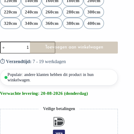
120cm
140cm
160cm
180cm
200cm
Hoogste materiaalkwaliteit
220cm
240cm
260cm
280cm
300cm
320cm
340cm
360cm
380cm
400cm
Toevoegen aan winkelwagen
⏱️
Verzendtijd:
7 - 19 werkdagen
Populair: andere klanten hebben dit product in hun
winkelwagen.
Verwachte levering: 20-08-2026 (donderdag)
Veilige betalingen