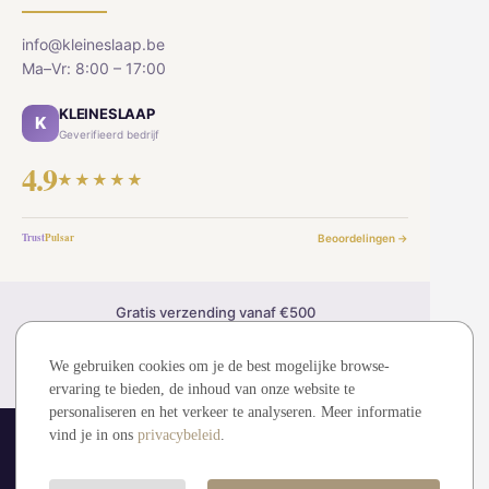
info@kleineslaap.be
Ma–Vr: 8:00 – 17:00
KLEINESLAAP
K
Geverifieerd bedrijf
4.9
★★★★★
Trust
Pulsar
Beoordelingen →
Gratis verzending vanaf €500
30 dagen retourrecht
2 jaar garantie
We gebruiken cookies om je de best mogelijke browse-
Veilig betalen (SSL)
ervaring te bieden, de inhoud van onze website te
personaliseren en het verkeer te analyseren. Meer informatie
vind je in ons
privacybeleid
.
© 2026 kleineslaap.be — Alle rechten voorbehouden.
MDMMT sp. z o.o. (KRS: 0001194828)
Visa
Mastercard
Bancontact
iDEAL