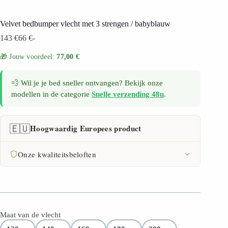
Velvet bedbumper vlecht met 3 strengen / babyblauw
143
€
66
€
-
🎁 Jouw voordeel:
77,00 €
💨 Wil je je bed sneller ontvangen? Bekijk onze
modellen in de categorie
Snelle verzending 48u
.
🇪🇺
Hoogwaardig Europees product
Onze kwaliteitsbeloften
FSC-certificaat
30 dagen retourrecht
Maat van de vlecht
2 jaar garantie