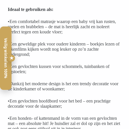
Ideaal te gebruiken als:
•Een comfortabel matrasje waarop een baby vrij kan rusten,
spelen en brabbelen – de mat is heerlijk zacht en isoleert
perfect tegen een koude vloer;
Veilig winkelen 100%
•Een geweldige plek voor oudere kinderen – boekjes lezen of
tekenfilms kijken wordt nog leuker op zo’n zachte
ondergrond;
★
•Een gevlochten kussen voor schommels, tuinbanken of
ligstoelen;
•Dankzij het moderne design is het een trendy decoratie voor
de kinderkamer of woonkamer;
•Een gevlochten hoofdbord voor het bed – een prachtige
decoratie voor de slaapkamer;
•Een honden- of kattenmand in de vorm van een gevlochten
mat – een absolute hit! Je huisdier zal er dol op zijn en het ziet
er ook nog eens stijlvol uit in je interieur.