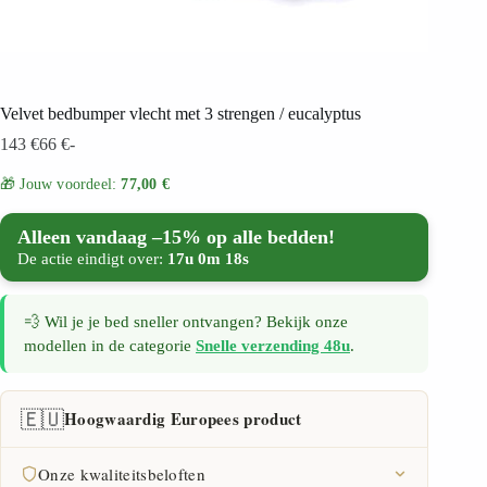
Velvet bedbumper vlecht met 3 strengen / eucalyptus
143
€
66
€
-
🎁 Jouw voordeel:
77,00 €
Alleen vandaag –15% op alle bedden!
De actie eindigt over:
17u 0m 18s
💨 Wil je je bed sneller ontvangen? Bekijk onze
modellen in de categorie
Snelle verzending 48u
.
🇪🇺
Hoogwaardig Europees product
Onze kwaliteitsbeloften