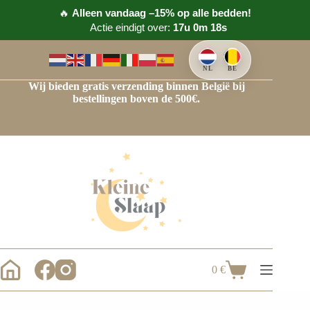
🔥
Alleen vandaag –15% op alle bedden!
Actie eindigt over:
17u 0m 18s
NL
BE
Wij bieden gratis verzending binnen België bij
bestellingen boven de 500€.
0
€