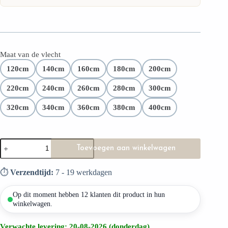
FSC-certificaat
30 dagen retourrecht
Maat van de vlecht
2 jaar garantie
120cm
140cm
160cm
180cm
200cm
Hoogste materiaalkwaliteit
220cm
240cm
260cm
280cm
300cm
320cm
340cm
360cm
380cm
400cm
Toevoegen aan winkelwagen
⏱️
Verzendtijd:
7 - 19 werkdagen
Op dit moment hebben 12 klanten dit product in hun
winkelwagen.
Verwachte levering: 20-08-2026 (donderdag)