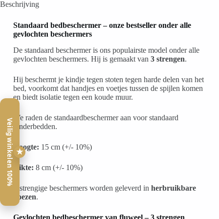
Beschrijving
Standaard bedbeschermer – onze bestseller onder alle
gevlochten beschermers
De standaard beschermer is ons populairste model onder alle
gevlochten beschermers. Hij is gemaakt van
3 strengen
.
Hij beschermt je kindje tegen stoten tegen harde delen van het
bed, voorkomt dat handjes en voetjes tussen de spijlen komen
en biedt isolatie tegen een koude muur.
We raden de standaardbeschermer aan voor standaard
Veilig winkelen 100%
kinderbedden.
Hoogte:
15 cm (+/- 10%)
★
Dikte:
8 cm (+/- 10%)
3-strengige beschermers worden geleverd in
herbruikbare
hoezen
.
Gevlochten bedbeschermer van fluweel – 3 strengen