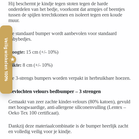
Hij beschermt je kindje tegen stoten tegen de harde
onderdelen van het bedje, voorkomt dat armpjes of beentjes
tussen de spijlen terechtkomen en isoleert tegen een koude
muur.
De standaard bumper wordt aanbevolen voor standaard
babybedjes.
Veilig winkelen 100%
Hoogte:
15 cm (+/- 10%)
★
Dikte:
8 cm (+/- 10%)
De 3-strengs bumpers worden verpakt in herbruikbare hoezen.
Gevlochten velours bedbumper – 3 strengen
Gemaakt van zeer zachte kinder-velours (80% katoen), gevuld
met hoogwaardige, anti-allergene siliconenvulling (Lentex –
Oeko Tex 100 certificaat).
Dankzij deze materiaalcombinatie is de bumper heerlijk zacht
en volledig veilig voor je kindje.