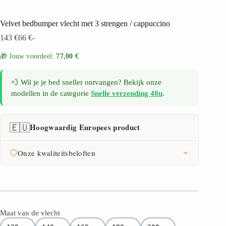
Velvet bedbumper vlecht met 3 strengen / cappuccino
143
€
66
€
-
🎁 Jouw voordeel:
77,00 €
💨 Wil je je bed sneller ontvangen? Bekijk onze
modellen in de categorie
Snelle verzending 48u
.
🇪🇺
Hoogwaardig Europees product
Onze kwaliteitsbeloften
FSC-certificaat
30 dagen retourrecht
Maat van de vlecht
2 jaar garantie