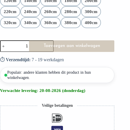
120cm
140cm
160cm
180cm
200cm
Hoogste materiaalkwaliteit
220cm
240cm
260cm
280cm
300cm
320cm
340cm
360cm
380cm
400cm
Toevoegen aan winkelwagen
⏱️
Verzendtijd:
7 - 19 werkdagen
Populair: andere klanten hebben dit product in hun
winkelwagen.
Verwachte levering: 20-08-2026 (donderdag)
Veilige betalingen