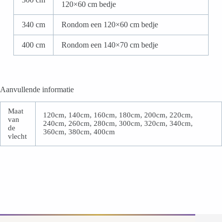
120×60 cm bedje
340 cm
Rondom een 120×60 cm bedje
400 cm
Rondom een 140×70 cm bedje
Aanvullende informatie
Maat
120cm, 140cm, 160cm, 180cm, 200cm, 220cm,
van
240cm, 260cm, 280cm, 300cm, 320cm, 340cm,
de
360cm, 380cm, 400cm
vlecht