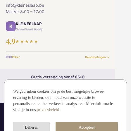
info@kleineslaap.be
Ma–Vr: 8:00 – 17:00
KLEINESLAAP
K
Geverifieerd bedrijf
4.9
★★★★★
Trust
Pulsar
Beoordelingen →
Gratis verzending vanaf €500
30 dagen retourrecht
2 jaar garantie
We gebruiken cookies om je de best mogelijke browse-
Veilig betalen (SSL)
ervaring te bieden, de inhoud van onze website te
personaliseren en het verkeer te analyseren. Meer informatie
vind je in ons
privacybeleid
.
© 2026 kleineslaap.be — Alle rechten voorbehouden.
MDMMT sp. z o.o. (KRS: 0001194828)
Visa
Mastercard
Bancontact
iDEAL
Beheren
Accepteer